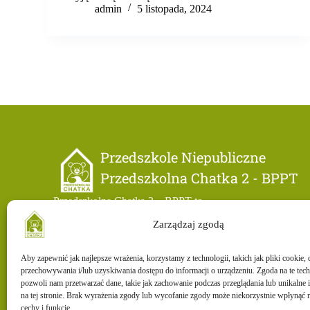
admin
5 listopada, 2024
Przedszkole Niepubliczne
Przedszkolna Chatka 2 - BPPT
Przedszkolna Chatka 2 – BPPT to
niepubliczne przedszkole na terenie Bydgoskiego Parku
Zarządzaj zgodą
Przemysłowo-Technologicznego. Rekrutacja trwa przez
cały rok. Przyjmowane są dzieci od 2 do 6 lat.
Aby zapewnić jak najlepsze wrażenia, korzystamy z technologii, takich jak pliki cookie, 
przechowywania i/lub uzyskiwania dostępu do informacji o urządzeniu. Zgoda na te tec
pozwoli nam przetwarzać dane, takie jak zachowanie podczas przeglądania lub unikalne i
na tej stronie. Brak wyrażenia zgody lub wycofanie zgody może niekorzystnie wpłynąć n
cechy i funkcje.