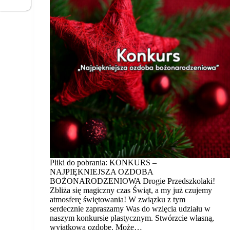
Pliki do pobrania: KONKURS –
NAJPIĘKNIEJSZA OZDOBA
BOŻONARODZENIOWA Drogie Przedszkolaki!
Zbliża się magiczny czas Świąt, a my już czujemy
atmosferę świętowania! W związku z tym
serdecznie zapraszamy Was do wzięcia udziału w
naszym konkursie plastycznym. Stwórzcie własną,
wyjątkową ozdobę. Może…