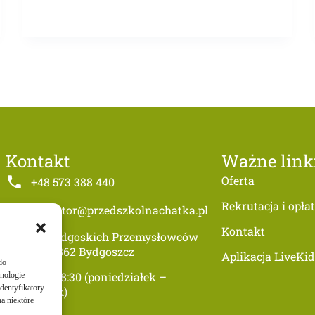
Kontakt
Ważne link
Oferta
+48 573 388 440
Rekrutacja i opła
dyrektor@przedszkolnachatka.pl
Kontakt
ul. Bydgoskich Przemysłowców
1, 85-862 Bydgoszcz
Aplikacja LiveKid
do
5:30-18:30 (poniedziałek –
hnologie
dentyfikatory
piątek)
a niektóre