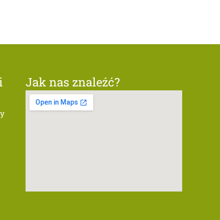
i
Jak nas znaleźć?
ty