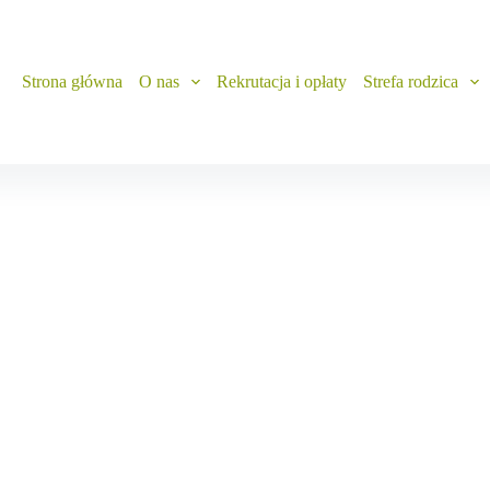
Strona główna
O nas
Rekrutacja i opłaty
Strefa rodzica
Testowy blog 2
21 czerwca, 2024