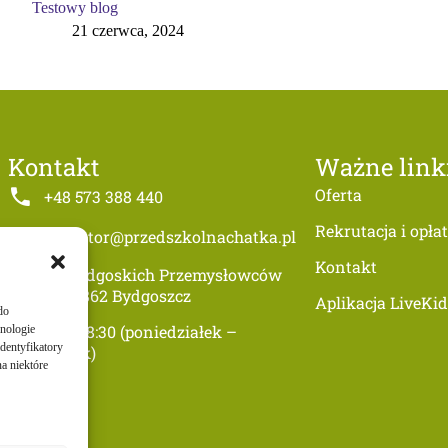
Testowy blog
21 czerwca, 2024
Kontakt
Ważne link
Oferta
+48 573 388 440
Rekrutacja i opła
dyrektor@przedszkolnachatka.pl
Kontakt
ul. Bydgoskich Przemysłowców
1, 85-862 Bydgoszcz
Aplikacja LiveKid
do
5:30-18:30 (poniedziałek –
hnologie
dentyfikatory
piątek)
a niektóre