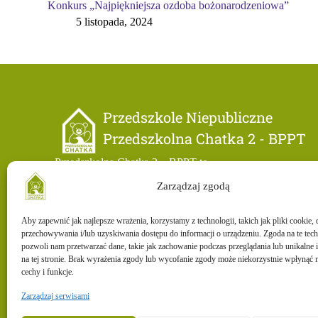
Konkurs „Najpiękniejsza ozdoba bożonarodzeniowa”
5 listopada, 2024
Przedszkole Niepubliczne
Przedszkolna Chatka 2 - BPPT
Przedszkolna Chatka 2 – BPPT to
niepubliczne przedszkole na terenie Bydgoskiego Parku
Zarządzaj zgodą
Przemysłowo-Technologicznego. Rekrutacja trwa przez
cały rok. Przyjmowane są dzieci od 2 do 6 lat.
Aby zapewnić jak najlepsze wrażenia, korzystamy z technologii, takich jak pliki cookie, 
przechowywania i/lub uzyskiwania dostępu do informacji o urządzeniu. Zgoda na te tec
pozwoli nam przetwarzać dane, takie jak zachowanie podczas przeglądania lub unikalne i
na tej stronie. Brak wyrażenia zgody lub wycofanie zgody może niekorzystnie wpłynąć n
cechy i funkcje.
Zarządzaj serwisami