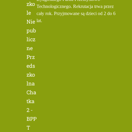
zko
Technologicznego. Rekrutacja trwa przez
le
cały rok. Przyjmowane są dzieci od 2 do 6
Nie
lat.
pub
licz
ne
Prz
eds
zko
lna
Cha
tka
2 -
BPP
T