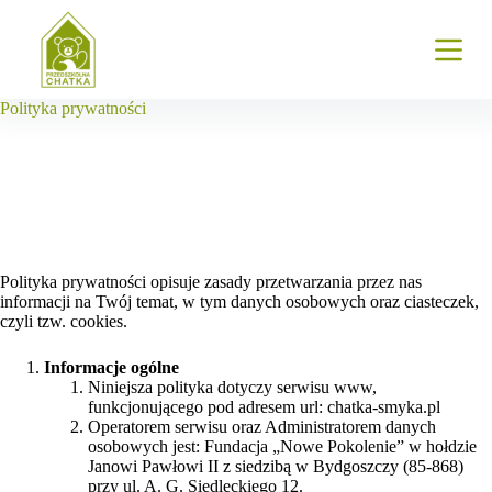
P
r
z
e
j
Polityka prywatności
d
ź
d
o
t
r
e
ś
c
Polityka prywatności opisuje zasady przetwarzania przez nas
i
informacji na Twój temat, w tym danych osobowych oraz ciasteczek,
czyli tzw. cookies.
Informacje ogólne
Niniejsza polityka dotyczy serwisu www,
funkcjonującego pod adresem url: chatka-smyka.pl
Operatorem serwisu oraz Administratorem danych
osobowych jest: Fundacja „Nowe Pokolenie” w hołdzie
Janowi Pawłowi II z siedzibą w Bydgoszczy (85-868)
przy ul. A. G. Siedleckiego 12.