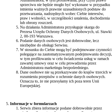
Administratora, w tym profilowania, przy czym prawo
sprzeciwu nie będzie mogło być wykonane w przypadku
istnienia ważnych prawnie uzasadnionych podstaw do
przetwarzania, nadrzędnych wobec Ciebie interesów,
praw i wolności, w szczególności ustalenia, dochodzenia
lub obrony roszczeń.
Na działania Administratora przysługuje skarga do
Prezesa Urzędu Ochrony Danych Osobowych, ul. Stawki
2, 00-193 Warszawa.
Podanie danych osobowych jest dobrowolne, lecz
niezbędne do obsługi Serwisu.
W stosunku do Ciebie mogą być podejmowane czynności
polegające na zautomatyzowanym podejmowaniu decyzji,
w tym profilowaniu w celu świadczenia usług w ramach
zawartej umowy oraz w celu prowadzenia przez
Administratora marketingu bezpośredniego.
Dane osobowe nie są przekazywane do krajów trzecich w
rozumieniu przepisów o ochronie danych osobowych.
Oznacza to, że nie przesyłamy ich poza teren Unii
Europejskiej.
Informacje w formularzach
Serwis zbiera informacje podane dobrowolnie przez