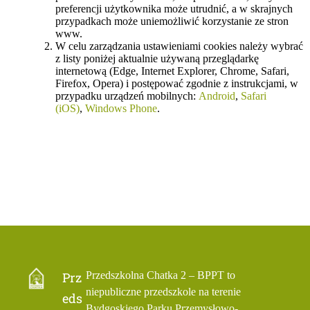
preferencji użytkownika może utrudnić, a w skrajnych
przypadkach może uniemożliwić korzystanie ze stron
www.
W celu zarządzania ustawieniami cookies należy wybrać
z listy poniżej aktualnie używaną przeglądarkę
internetową (Edge, Internet Explorer, Chrome, Safari,
Firefox, Opera) i postępować zgodnie z instrukcjami, w
przypadku urządzeń mobilnych:
Android
,
Safari
(iOS)
,
Windows Phone
.
Prz
Przedszkolna Chatka 2 – BPPT to
niepubliczne przedszkole na terenie
eds
Bydgoskiego Parku Przemysłowo-